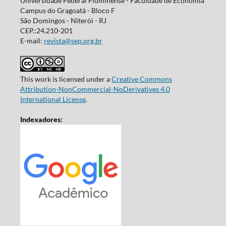
Universidade Federal Fluminense - Faculdade de Economia
Campus do Gragoatá - Bloco F
São Domingos - Niterói - RJ
CEP.:24.210-201
E-mail:
revista@sep.org.br
This work is licensed under a
Creative Commons
Attribution-NonCommercial-NoDerivatives 4.0
International License
.
Indexadores: