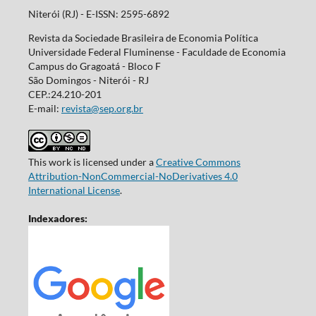
Niterói (RJ) - E-ISSN: 2595-6892
Revista da Sociedade Brasileira de Economia Política
Universidade Federal Fluminense - Faculdade de Economia
Campus do Gragoatá - Bloco F
São Domingos - Niterói - RJ
CEP.:24.210-201
E-mail:
revista@sep.org.br
This work is licensed under a
Creative Commons
Attribution-NonCommercial-NoDerivatives 4.0
International License
.
Indexadores: