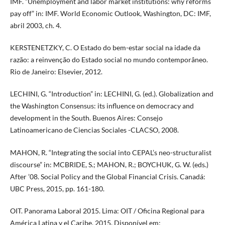
IMF. “Unemployment and labor market institutions: why reforms
pay off” in: IMF. World Economic Outlook, Washington, DC: IMF,
abril 2003, ch. 4.
KERSTENETZKY, C. O Estado do bem-estar social na idade da
razão: a reinvenção do Estado social no mundo contemporâneo.
Rio de Janeiro: Elsevier, 2012.
LECHINI, G. “Introduction” in: LECHINI, G. (ed.). Globalization and
the Washington Consensus: its influence on democracy and
development in the South. Buenos Aires: Consejo
Latinoamericano de Ciencias Sociales -CLACSO, 2008.
MAHON, R. “Integrating the social into CEPAL’s neo-structuralist
discourse” in: MCBRIDE, S.; MAHON, R.; BOYCHUK, G. W. (eds.)
After ’08. Social Policy and the Global Financial Crisis. Canadá:
UBC Press, 2015, pp. 161-180.
OIT. Panorama Laboral 2015. Lima: OIT / Oficina Regional para
América Latina y el Caribe, 2015. Disponível em: