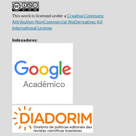
This work is licensed under a
Creative Commons
Attribution-NonCommercial-NoDerivatives 4.0
International License
.
Indexadores: