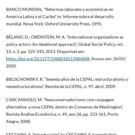
BANCO MUNDIAL. “Reformas laborales y económicas en
América Latina y el Caribe” in: Informe sobre el desarrollo
mundial. Nova York: Oxford University Press, 1995.
BÉLAND, D.; ORENSTEIN, M. A. “International organizations as
policy actors: An ideational approach”, Global Social Policy, vol.
13, n. 2, pp. 125-143, 2013. Disponível em:
https://doi.org/10.1177/1468018113484608
. Acesso em: 26/05/
2020.
BIELSCHOWSKY, R. “Sesenta años de la CEPAL: estructuralismo y
neoestructuralismo”, Revista de la CEPAL, n. 97, abril, 2009.
CARCANHOLO, M. “Neoconservadorismo com roupagem
alternativa: a nova CEPAL dentro do Consenso de Washington”,
Revista Análise Econômica, n. 49, ano 26, pp. 133-161, Porto
Alegre, 2008.
CECCHINI, S. “Introducción” in: CECCHINI, S. (compilador)