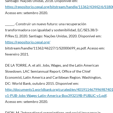
Santiago: Nações Unidas, 2018. Disponível em:
https://repositorio.cepal.org/bitstream/handle/11362/43442/6/S180
Acesso em: setembro 2020.
______. Construir un nuevo futuro: una recuperación
transformadora con igualdad y sostenibilidad, (LC/SES.38/3-
P/Rev.1), 2020. Santiago: Nações Unidas, 2020. Disponível em:
https://repositorio.cepal.org/
bitstream/handle/11362/46227/1/S2000699_es.pdf. Acesso em:
fevereiro 2021.
DE LA TORRE, A. et alii. Jobs, Wages, and the Latin American
Slowdown. LAC Semiannual Report, Office of the Chief
Economist, Latin America and Caribbean Region. Washington,
DC: World Bank, outubro 2015. Disponível em:
http://documents1.worldbank.org/curated/en/401911467996987401
v1-PUB-Jobs-Wages-Latin-America-Box393219B-PUBLIC-v1.pdf
.
Acesso em: setembro 2020.
DION, M. “International organizations and social insurance in